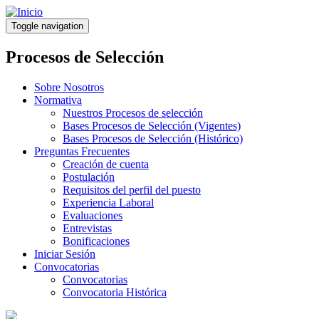
Pasar
al
Toggle navigation
contenido
principal
Procesos de Selección
Sobre Nosotros
Normativa
Nuestros Procesos de selección
Bases Procesos de Selección (Vigentes)
Bases Procesos de Selección (Histórico)
Preguntas Frecuentes
Creación de cuenta
Postulación
Requisitos del perfil del puesto
Experiencia Laboral
Evaluaciones
Entrevistas
Bonificaciones
Iniciar Sesión
Convocatorias
Convocatorias
Convocatoria Histórica