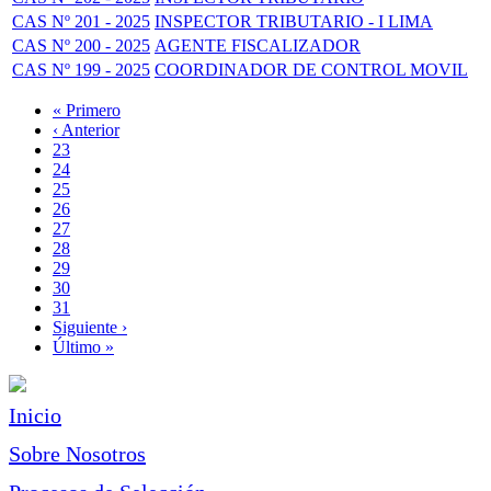
CAS Nº 201 - 2025
INSPECTOR TRIBUTARIO - I LIMA
CAS Nº 200 - 2025
AGENTE FISCALIZADOR
CAS Nº 199 - 2025
COORDINADOR DE CONTROL MOVIL
Primera
« Primero
página
Página
‹ Anterior
Paginación
anterior
Page
23
Page
24
Page
25
Page
26
Página
27
actual
Page
28
Page
29
Page
30
Page
31
Siguiente
Siguiente ›
página
Última
Último »
página
Inicio
Sobre Nosotros