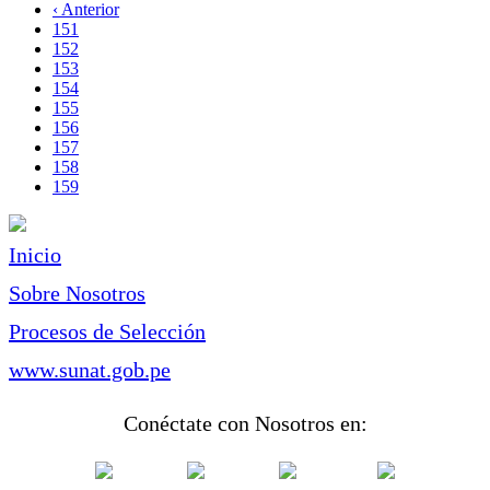
página
Página
‹ Anterior
Paginación
anterior
Page
151
Page
152
Page
153
Page
154
Page
155
Page
156
Page
157
Page
158
Página
159
actual
Inicio
Sobre Nosotros
Procesos de Selección
www.sunat.gob.pe
Conéctate con Nosotros en: