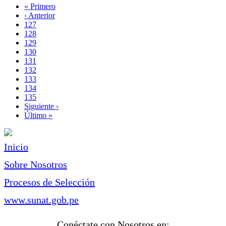
Primera
« Primero
página
Página
‹ Anterior
Paginación
anterior
Page
127
Page
128
Page
129
Page
130
Página
131
actual
Page
132
Page
133
Page
134
Page
135
Siguiente
Siguiente ›
página
Última
Último »
página
Inicio
Sobre Nosotros
Procesos de Selección
www.sunat.gob.pe
Conéctate con Nosotros en: