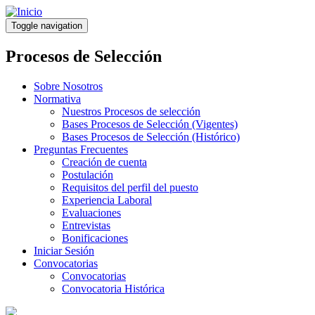
Pasar
al
Toggle navigation
contenido
principal
Procesos de Selección
Sobre Nosotros
Normativa
Nuestros Procesos de selección
Bases Procesos de Selección (Vigentes)
Bases Procesos de Selección (Histórico)
Preguntas Frecuentes
Creación de cuenta
Postulación
Requisitos del perfil del puesto
Experiencia Laboral
Evaluaciones
Entrevistas
Bonificaciones
Iniciar Sesión
Convocatorias
Convocatorias
Convocatoria Histórica