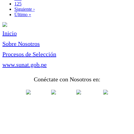
Page
125
Siguiente
Siguiente ›
página
Última
Último »
página
Inicio
Sobre Nosotros
Procesos de Selección
www.sunat.gob.pe
Conéctate con Nosotros en: