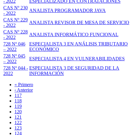
- 2022
ESPECIALIZADO EN CONTRATACIONES
CAS Nº 230
ANALISTA PROGRAMADOR JAVA
- 2022
CAS Nº 229
ANALISTA REVISOR DE MESA DE SERVICIO
- 2022
CAS Nº 228
ANALISTA INFORMÁTICO FUNCIONAL
- 2022
728 Nº 046
ESPECIALISTA 3 EN ANÁLISIS TRIBUTARIO
– 2022
ECONÓMICO
728 Nº 045
ESPECIALISTA 4 EN VULNERABILIDADES
– 2022
728 Nº 044 -
ESPECIALISTA 3 DE SEGURIDAD DE LA
2022
INFORMACIÓN
Primera
« Primero
página
Página
‹ Anterior
Paginación
anterior
Page
117
Page
118
Page
119
Page
120
Página
121
actual
Page
122
Page
123
Page
124