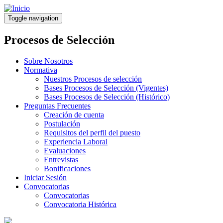
Pasar
al
Toggle navigation
contenido
principal
Procesos de Selección
Sobre Nosotros
Normativa
Nuestros Procesos de selección
Bases Procesos de Selección (Vigentes)
Bases Procesos de Selección (Histórico)
Preguntas Frecuentes
Creación de cuenta
Postulación
Requisitos del perfil del puesto
Experiencia Laboral
Evaluaciones
Entrevistas
Bonificaciones
Iniciar Sesión
Convocatorias
Convocatorias
Convocatoria Histórica