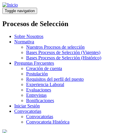
Pasar
al
Toggle navigation
contenido
principal
Procesos de Selección
Sobre Nosotros
Normativa
Nuestros Procesos de selección
Bases Procesos de Selección (Vigentes)
Bases Procesos de Selección (Histórico)
Preguntas Frecuentes
Creación de cuenta
Postulación
Requisitos del perfil del puesto
Experiencia Laboral
Evaluaciones
Entrevistas
Bonificaciones
Iniciar Sesión
Convocatorias
Convocatorias
Convocatoria Histórica