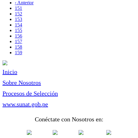
página
Página
‹ Anterior
Paginación
anterior
Page
151
Page
152
Page
153
Page
154
Page
155
Page
156
Page
157
Page
158
Página
159
actual
Inicio
Sobre Nosotros
Procesos de Selección
www.sunat.gob.pe
Conéctate con Nosotros en: