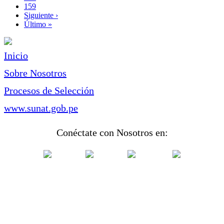
Page
159
Siguiente
Siguiente ›
página
Última
Último »
página
Inicio
Sobre Nosotros
Procesos de Selección
www.sunat.gob.pe
Conéctate con Nosotros en: