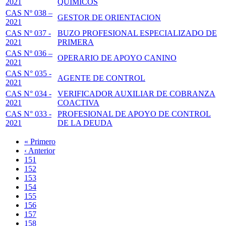
2021
QUIMICOS
CAS Nº 038 –
GESTOR DE ORIENTACION
2021
CAS Nº 037 -
BUZO PROFESIONAL ESPECIALIZADO DE
2021
PRIMERA
CAS Nº 036 –
OPERARIO DE APOYO CANINO
2021
CAS N° 035 -
AGENTE DE CONTROL
2021
CAS N° 034 -
VERIFICADOR AUXILIAR DE COBRANZA
2021
COACTIVA
CAS N° 033 -
PROFESIONAL DE APOYO DE CONTROL
2021
DE LA DEUDA
Primera
« Primero
página
Página
‹ Anterior
Paginación
anterior
Page
151
Page
152
Page
153
Page
154
Página
155
actual
Page
156
Page
157
Page
158