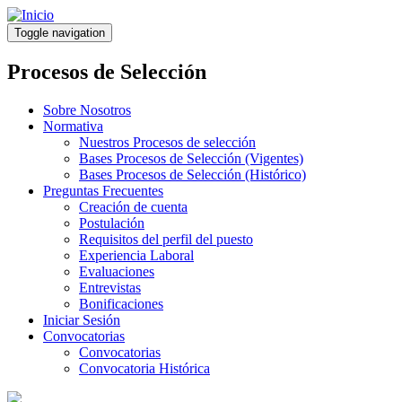
Pasar
al
Toggle navigation
contenido
principal
Procesos de Selección
Sobre Nosotros
Normativa
Nuestros Procesos de selección
Bases Procesos de Selección (Vigentes)
Bases Procesos de Selección (Histórico)
Preguntas Frecuentes
Creación de cuenta
Postulación
Requisitos del perfil del puesto
Experiencia Laboral
Evaluaciones
Entrevistas
Bonificaciones
Iniciar Sesión
Convocatorias
Convocatorias
Convocatoria Histórica