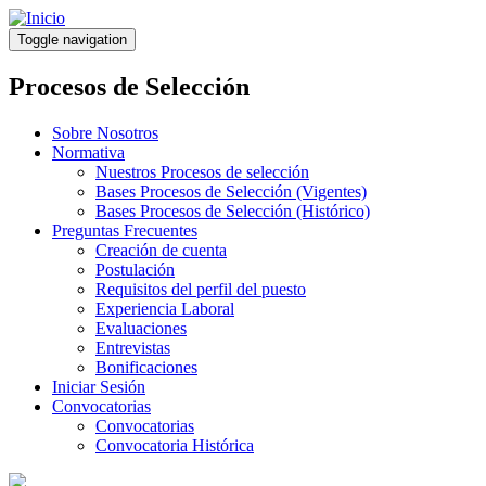
Pasar
al
Toggle navigation
contenido
principal
Procesos de Selección
Sobre Nosotros
Normativa
Nuestros Procesos de selección
Bases Procesos de Selección (Vigentes)
Bases Procesos de Selección (Histórico)
Preguntas Frecuentes
Creación de cuenta
Postulación
Requisitos del perfil del puesto
Experiencia Laboral
Evaluaciones
Entrevistas
Bonificaciones
Iniciar Sesión
Convocatorias
Convocatorias
Convocatoria Histórica