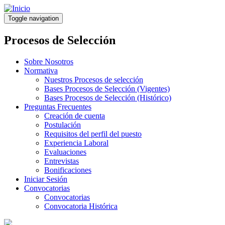
Pasar
al
Toggle navigation
contenido
principal
Procesos de Selección
Sobre Nosotros
Normativa
Nuestros Procesos de selección
Bases Procesos de Selección (Vigentes)
Bases Procesos de Selección (Histórico)
Preguntas Frecuentes
Creación de cuenta
Postulación
Requisitos del perfil del puesto
Experiencia Laboral
Evaluaciones
Entrevistas
Bonificaciones
Iniciar Sesión
Convocatorias
Convocatorias
Convocatoria Histórica