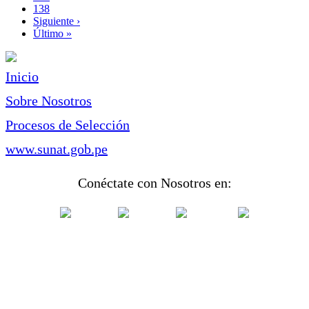
Page
138
Siguiente
Siguiente ›
página
Última
Último »
página
Inicio
Sobre Nosotros
Procesos de Selección
www.sunat.gob.pe
Conéctate con Nosotros en: