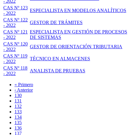
- 2022
CAS Nº 123
ESPECIALISTA EN MODELOS ANALÍTICOS
- 2022
CAS Nº 122
GESTOR DE TRÁMITES
- 2022
CAS Nº 121
ESPECIALISTA EN GESTIÓN DE PROCESOS
- 2022
DE SISTEMAS
CAS Nº 120
GESTOR DE ORIENTACIÓN TRIBUTARIA
- 2022
CAS Nº 119
TÉCNICO EN ALMACENES
- 2022
CAS Nº 118
ANALISTA DE PRUEBAS
- 2022
Primera
« Primero
página
Página
‹ Anterior
Paginación
anterior
Page
130
Page
131
Page
132
Page
133
Página
134
actual
Page
135
Page
136
Page
137