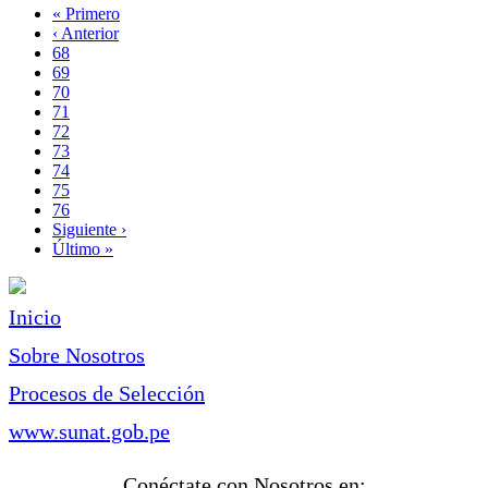
Primera
« Primero
página
Página
‹ Anterior
Paginación
anterior
Page
68
Page
69
Page
70
Page
71
Página
72
actual
Page
73
Page
74
Page
75
Page
76
Siguiente
Siguiente ›
página
Última
Último »
página
Inicio
Sobre Nosotros
Procesos de Selección
www.sunat.gob.pe
Conéctate con Nosotros en: