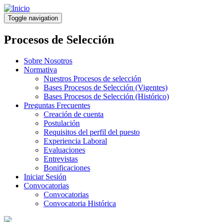
Pasar
al
Toggle navigation
contenido
principal
Procesos de Selección
Sobre Nosotros
Normativa
Nuestros Procesos de selección
Bases Procesos de Selección (Vigentes)
Bases Procesos de Selección (Histórico)
Preguntas Frecuentes
Creación de cuenta
Postulación
Requisitos del perfil del puesto
Experiencia Laboral
Evaluaciones
Entrevistas
Bonificaciones
Iniciar Sesión
Convocatorias
Convocatorias
Convocatoria Histórica