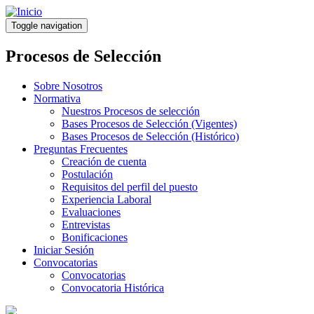
Pasar
al
Toggle navigation
contenido
principal
Procesos de Selección
Sobre Nosotros
Normativa
Nuestros Procesos de selección
Bases Procesos de Selección (Vigentes)
Bases Procesos de Selección (Histórico)
Preguntas Frecuentes
Creación de cuenta
Postulación
Requisitos del perfil del puesto
Experiencia Laboral
Evaluaciones
Entrevistas
Bonificaciones
Iniciar Sesión
Convocatorias
Convocatorias
Convocatoria Histórica