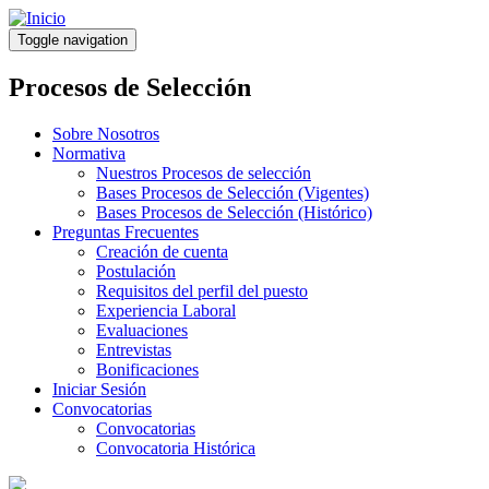
Pasar
al
Toggle navigation
contenido
principal
Procesos de Selección
Sobre Nosotros
Normativa
Nuestros Procesos de selección
Bases Procesos de Selección (Vigentes)
Bases Procesos de Selección (Histórico)
Preguntas Frecuentes
Creación de cuenta
Postulación
Requisitos del perfil del puesto
Experiencia Laboral
Evaluaciones
Entrevistas
Bonificaciones
Iniciar Sesión
Convocatorias
Convocatorias
Convocatoria Histórica