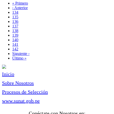
Primera
« Primero
página
Página
‹ Anterior
Paginación
anterior
Page
134
Page
135
Page
136
Page
137
Página
138
actual
Page
139
Page
140
Page
141
Page
142
Siguiente
Siguiente ›
página
Última
Último »
página
Inicio
Sobre Nosotros
Procesos de Selección
www.sunat.gob.pe
Conéctate con Nosotros en: