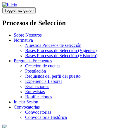
Pasar
al
Toggle navigation
contenido
principal
Procesos de Selección
Sobre Nosotros
Normativa
Nuestros Procesos de selección
Bases Procesos de Selección (Vigentes)
Bases Procesos de Selección (Histórico)
Preguntas Frecuentes
Creación de cuenta
Postulación
Requisitos del perfil del puesto
Experiencia Laboral
Evaluaciones
Entrevistas
Bonificaciones
Iniciar Sesión
Convocatorias
Convocatorias
Convocatoria Histórica