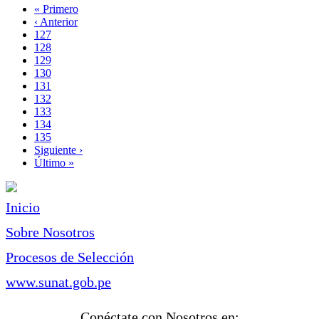
Primera
« Primero
página
Página
‹ Anterior
Paginación
anterior
Page
127
Page
128
Page
129
Page
130
Página
131
actual
Page
132
Page
133
Page
134
Page
135
Siguiente
Siguiente ›
página
Última
Último »
página
Inicio
Sobre Nosotros
Procesos de Selección
www.sunat.gob.pe
Conéctate con Nosotros en: