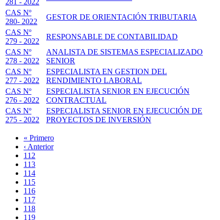
281 - 2022
CAS Nº
GESTOR DE ORIENTACIÓN TRIBUTARIA
280- 2022
CAS Nº
RESPONSABLE DE CONTABILIDAD
279 - 2022
CAS Nº
ANALISTA DE SISTEMAS ESPECIALIZADO
278 - 2022
SENIOR
CAS Nº
ESPECIALISTA EN GESTION DEL
277 - 2022
RENDIMIENTO LABORAL
CAS Nº
ESPECIALISTA SENIOR EN EJECUCIÓN
276 - 2022
CONTRACTUAL
CAS Nº
ESPECIALISTA SENIOR EN EJECUCIÓN DE
275 - 2022
PROYECTOS DE INVERSIÓN
Primera
« Primero
página
Página
‹ Anterior
Paginación
anterior
Page
112
Page
113
Page
114
Page
115
Página
116
actual
Page
117
Page
118
Page
119