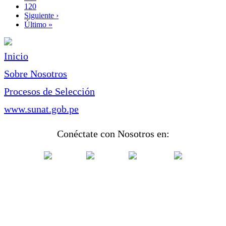
Page
120
Siguiente
Siguiente ›
página
Última
Último »
página
Inicio
Sobre Nosotros
Procesos de Selección
www.sunat.gob.pe
Conéctate con Nosotros en: