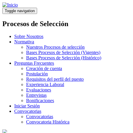
Pasar
al
Toggle navigation
contenido
principal
Procesos de Selección
Sobre Nosotros
Normativa
Nuestros Procesos de selección
Bases Procesos de Selección (Vigentes)
Bases Procesos de Selección (Histórico)
Preguntas Frecuentes
Creación de cuenta
Postulación
Requisitos del perfil del puesto
Experiencia Laboral
Evaluaciones
Entrevistas
Bonificaciones
Iniciar Sesión
Convocatorias
Convocatorias
Convocatoria Histórica