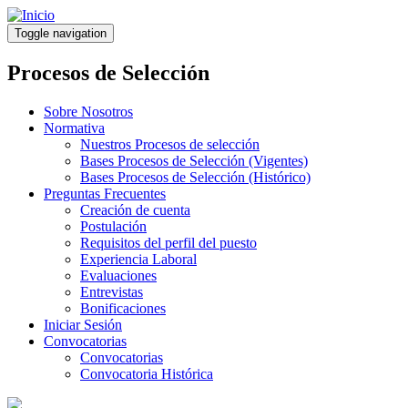
Pasar
al
Toggle navigation
contenido
principal
Procesos de Selección
Sobre Nosotros
Normativa
Nuestros Procesos de selección
Bases Procesos de Selección (Vigentes)
Bases Procesos de Selección (Histórico)
Preguntas Frecuentes
Creación de cuenta
Postulación
Requisitos del perfil del puesto
Experiencia Laboral
Evaluaciones
Entrevistas
Bonificaciones
Iniciar Sesión
Convocatorias
Convocatorias
Convocatoria Histórica