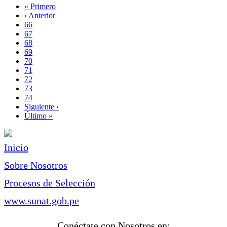
Primera
« Primero
página
Página
‹ Anterior
Paginación
anterior
Page
66
Page
67
Page
68
Page
69
Página
70
actual
Page
71
Page
72
Page
73
Page
74
Siguiente
Siguiente ›
página
Última
Último »
página
Inicio
Sobre Nosotros
Procesos de Selección
www.sunat.gob.pe
Conéctate con Nosotros en: