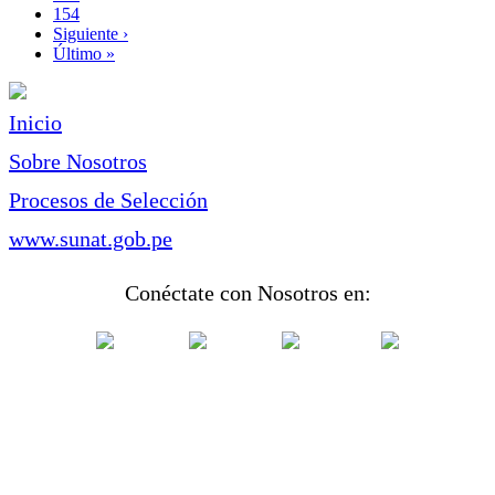
Page
154
Siguiente
Siguiente ›
página
Última
Último »
página
Inicio
Sobre Nosotros
Procesos de Selección
www.sunat.gob.pe
Conéctate con Nosotros en: