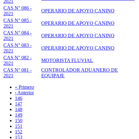
2021
CAS N° 086 -
OPERARIO DE APOYO CANINO
2021
CAS N° 085 -
OPERARIO DE APOYO CANINO
2021
CAS N° 084 -
OPERARIO DE APOYO CANINO
2021
CAS N° 083 -
OPERARIO DE APOYO CANINO
2021
CAS N° 082 -
MOTORISTA FLUVIAL
2021
CAS N° 081 -
CONTROLADOR ADUANERO DE
2021
EQUIPAJE
Primera
« Primero
página
Página
‹ Anterior
Paginación
anterior
Page
146
Page
147
Page
148
Page
149
Página
150
actual
Page
151
Page
152
Page
153