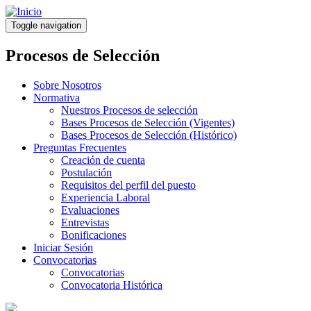
Pasar
al
Toggle navigation
contenido
principal
Procesos de Selección
Sobre Nosotros
Normativa
Nuestros Procesos de selección
Bases Procesos de Selección (Vigentes)
Bases Procesos de Selección (Histórico)
Preguntas Frecuentes
Creación de cuenta
Postulación
Requisitos del perfil del puesto
Experiencia Laboral
Evaluaciones
Entrevistas
Bonificaciones
Iniciar Sesión
Convocatorias
Convocatorias
Convocatoria Histórica