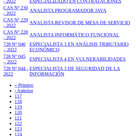
- 2022
ESPECIALIZADO EN CONTRATACIONES
CAS Nº 230
ANALISTA PROGRAMADOR JAVA
- 2022
CAS Nº 229
ANALISTA REVISOR DE MESA DE SERVICIO
- 2022
CAS Nº 228
ANALISTA INFORMÁTICO FUNCIONAL
- 2022
728 Nº 046
ESPECIALISTA 3 EN ANÁLISIS TRIBUTARIO
– 2022
ECONÓMICO
728 Nº 045
ESPECIALISTA 4 EN VULNERABILIDADES
– 2022
728 Nº 044 -
ESPECIALISTA 3 DE SEGURIDAD DE LA
2022
INFORMACIÓN
Primera
« Primero
página
Página
‹ Anterior
Paginación
anterior
Page
117
Page
118
Page
119
Page
120
Página
121
actual
Page
122
Page
123
Page
124