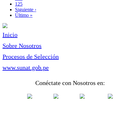
Page
125
Siguiente
Siguiente ›
página
Última
Último »
página
Inicio
Sobre Nosotros
Procesos de Selección
www.sunat.gob.pe
Conéctate con Nosotros en: