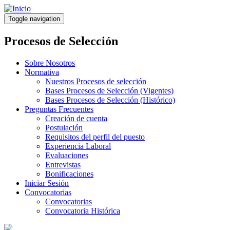
Pasar
al
Toggle navigation
contenido
principal
Procesos de Selección
Sobre Nosotros
Normativa
Nuestros Procesos de selección
Bases Procesos de Selección (Vigentes)
Bases Procesos de Selección (Histórico)
Preguntas Frecuentes
Creación de cuenta
Postulación
Requisitos del perfil del puesto
Experiencia Laboral
Evaluaciones
Entrevistas
Bonificaciones
Iniciar Sesión
Convocatorias
Convocatorias
Convocatoria Histórica