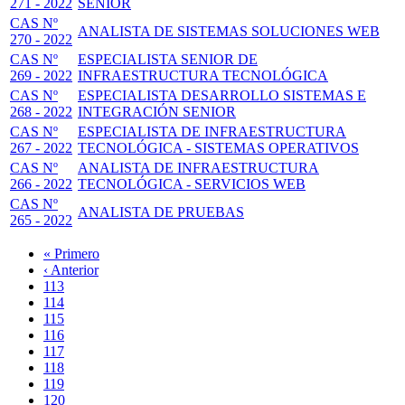
271 - 2022
SENIOR
CAS Nº
ANALISTA DE SISTEMAS SOLUCIONES WEB
270 - 2022
CAS Nº
ESPECIALISTA SENIOR DE
269 - 2022
INFRAESTRUCTURA TECNOLÓGICA
CAS Nº
ESPECIALISTA DESARROLLO SISTEMAS E
268 - 2022
INTEGRACIÓN SENIOR
CAS Nº
ESPECIALISTA DE INFRAESTRUCTURA
267 - 2022
TECNOLÓGICA - SISTEMAS OPERATIVOS
CAS Nº
ANALISTA DE INFRAESTRUCTURA
266 - 2022
TECNOLÓGICA - SERVICIOS WEB
CAS Nº
ANALISTA DE PRUEBAS
265 - 2022
Primera
« Primero
página
Página
‹ Anterior
Paginación
anterior
Page
113
Page
114
Page
115
Page
116
Página
117
actual
Page
118
Page
119
Page
120