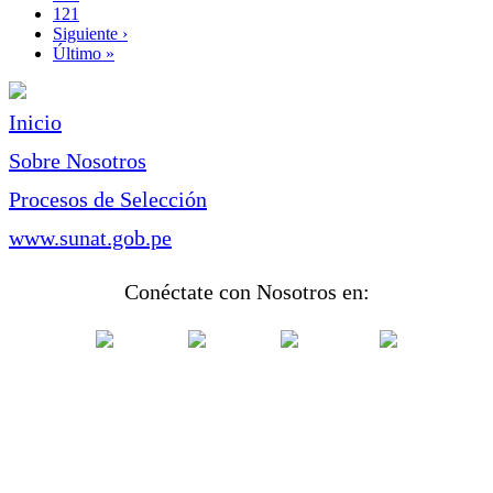
Page
121
Siguiente
Siguiente ›
página
Última
Último »
página
Inicio
Sobre Nosotros
Procesos de Selección
www.sunat.gob.pe
Conéctate con Nosotros en: