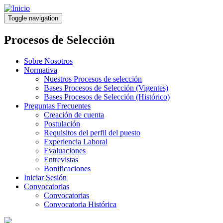
Pasar
al
Toggle navigation
contenido
principal
Procesos de Selección
Sobre Nosotros
Normativa
Nuestros Procesos de selección
Bases Procesos de Selección (Vigentes)
Bases Procesos de Selección (Histórico)
Preguntas Frecuentes
Creación de cuenta
Postulación
Requisitos del perfil del puesto
Experiencia Laboral
Evaluaciones
Entrevistas
Bonificaciones
Iniciar Sesión
Convocatorias
Convocatorias
Convocatoria Histórica