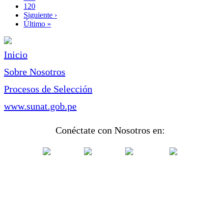
Page
120
Siguiente
Siguiente ›
página
Última
Último »
página
Inicio
Sobre Nosotros
Procesos de Selección
www.sunat.gob.pe
Conéctate con Nosotros en: