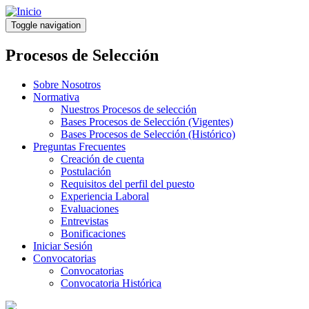
Pasar
al
Toggle navigation
contenido
principal
Procesos de Selección
Sobre Nosotros
Normativa
Nuestros Procesos de selección
Bases Procesos de Selección (Vigentes)
Bases Procesos de Selección (Histórico)
Preguntas Frecuentes
Creación de cuenta
Postulación
Requisitos del perfil del puesto
Experiencia Laboral
Evaluaciones
Entrevistas
Bonificaciones
Iniciar Sesión
Convocatorias
Convocatorias
Convocatoria Histórica