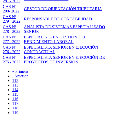
281 - 2022
CAS Nº
GESTOR DE ORIENTACIÓN TRIBUTARIA
280- 2022
CAS Nº
RESPONSABLE DE CONTABILIDAD
279 - 2022
CAS Nº
ANALISTA DE SISTEMAS ESPECIALIZADO
278 - 2022
SENIOR
CAS Nº
ESPECIALISTA EN GESTION DEL
277 - 2022
RENDIMIENTO LABORAL
CAS Nº
ESPECIALISTA SENIOR EN EJECUCIÓN
276 - 2022
CONTRACTUAL
CAS Nº
ESPECIALISTA SENIOR EN EJECUCIÓN DE
275 - 2022
PROYECTOS DE INVERSIÓN
Primera
« Primero
página
Página
‹ Anterior
Paginación
anterior
Page
112
Page
113
Page
114
Page
115
Página
116
actual
Page
117
Page
118
Page
119