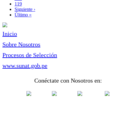
Page
119
Siguiente
Siguiente ›
página
Última
Último »
página
Inicio
Sobre Nosotros
Procesos de Selección
www.sunat.gob.pe
Conéctate con Nosotros en: