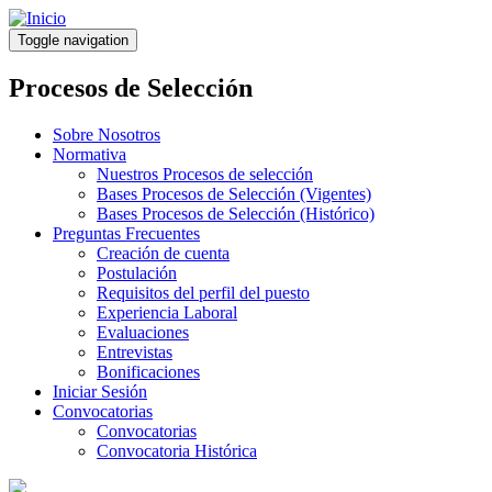
Pasar
al
Toggle navigation
contenido
principal
Procesos de Selección
Sobre Nosotros
Normativa
Nuestros Procesos de selección
Bases Procesos de Selección (Vigentes)
Bases Procesos de Selección (Histórico)
Preguntas Frecuentes
Creación de cuenta
Postulación
Requisitos del perfil del puesto
Experiencia Laboral
Evaluaciones
Entrevistas
Bonificaciones
Iniciar Sesión
Convocatorias
Convocatorias
Convocatoria Histórica