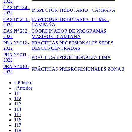
2022
CAS Nº 284 -
INSPECTOR TRIBUTARIO - CAMPAÑA
2022
CAS Nº 283 -
INSPECTOR TRIBUTARIO - I LIMA -
2022
CAMPAÑA
CAS Nº 282 -
COORDINADOR DE PROGRAMAS
2022
MASIVOS - CAMPAÑA
PRA Nº 012 -
PRÁCTICAS PROFESIONALES SEDES
2022
DESCONCENTRADAS
PRA Nº 011 -
PRÁCTICAS PROFESIONALES LIMA
2022
PRA Nº 010 -
PRÁCTICAS PREPROFESIONALES ZONA 3
2022
Primera
« Primero
página
Página
‹ Anterior
Paginación
anterior
Page
111
Page
112
Page
113
Page
114
Página
115
actual
Page
116
Page
117
Page
118