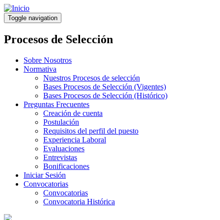
Pasar
al
Toggle navigation
contenido
principal
Procesos de Selección
Sobre Nosotros
Normativa
Nuestros Procesos de selección
Bases Procesos de Selección (Vigentes)
Bases Procesos de Selección (Histórico)
Preguntas Frecuentes
Creación de cuenta
Postulación
Requisitos del perfil del puesto
Experiencia Laboral
Evaluaciones
Entrevistas
Bonificaciones
Iniciar Sesión
Convocatorias
Convocatorias
Convocatoria Histórica