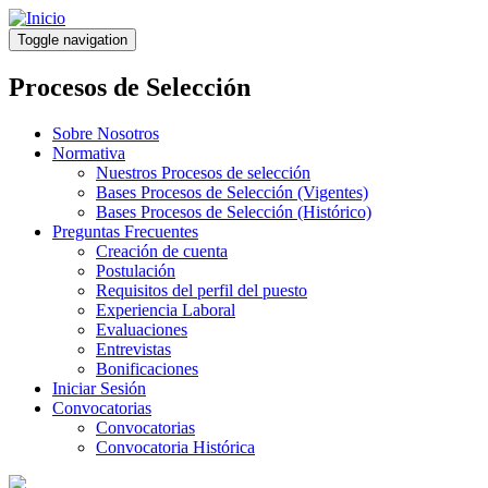
Pasar
al
Toggle navigation
contenido
principal
Procesos de Selección
Sobre Nosotros
Normativa
Nuestros Procesos de selección
Bases Procesos de Selección (Vigentes)
Bases Procesos de Selección (Histórico)
Preguntas Frecuentes
Creación de cuenta
Postulación
Requisitos del perfil del puesto
Experiencia Laboral
Evaluaciones
Entrevistas
Bonificaciones
Iniciar Sesión
Convocatorias
Convocatorias
Convocatoria Histórica