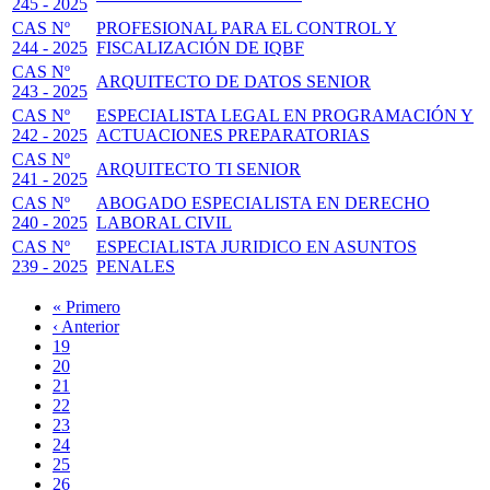
245 - 2025
CAS Nº
PROFESIONAL PARA EL CONTROL Y
244 - 2025
FISCALIZACIÓN DE IQBF
CAS Nº
ARQUITECTO DE DATOS SENIOR
243 - 2025
CAS Nº
ESPECIALISTA LEGAL EN PROGRAMACIÓN Y
242 - 2025
ACTUACIONES PREPARATORIAS
CAS Nº
ARQUITECTO TI SENIOR
241 - 2025
CAS Nº
ABOGADO ESPECIALISTA EN DERECHO
240 - 2025
LABORAL CIVIL
CAS Nº
ESPECIALISTA JURIDICO EN ASUNTOS
239 - 2025
PENALES
Primera
« Primero
página
Página
‹ Anterior
Paginación
anterior
Page
19
Page
20
Page
21
Page
22
Página
23
actual
Page
24
Page
25
Page
26