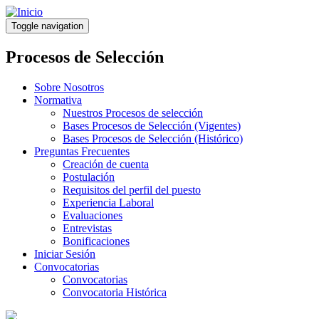
Pasar
al
Toggle navigation
contenido
principal
Procesos de Selección
Sobre Nosotros
Normativa
Nuestros Procesos de selección
Bases Procesos de Selección (Vigentes)
Bases Procesos de Selección (Histórico)
Preguntas Frecuentes
Creación de cuenta
Postulación
Requisitos del perfil del puesto
Experiencia Laboral
Evaluaciones
Entrevistas
Bonificaciones
Iniciar Sesión
Convocatorias
Convocatorias
Convocatoria Histórica