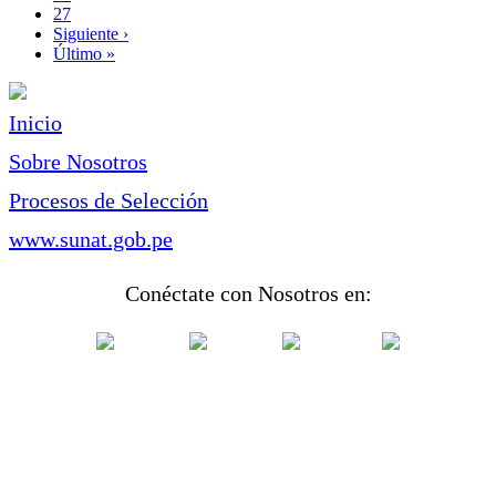
Page
27
Siguiente
Siguiente ›
página
Última
Último »
página
Inicio
Sobre Nosotros
Procesos de Selección
www.sunat.gob.pe
Conéctate con Nosotros en: