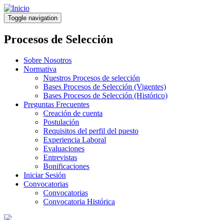
Pasar
al
Toggle navigation
contenido
principal
Procesos de Selección
Sobre Nosotros
Normativa
Nuestros Procesos de selección
Bases Procesos de Selección (Vigentes)
Bases Procesos de Selección (Histórico)
Preguntas Frecuentes
Creación de cuenta
Postulación
Requisitos del perfil del puesto
Experiencia Laboral
Evaluaciones
Entrevistas
Bonificaciones
Iniciar Sesión
Convocatorias
Convocatorias
Convocatoria Histórica