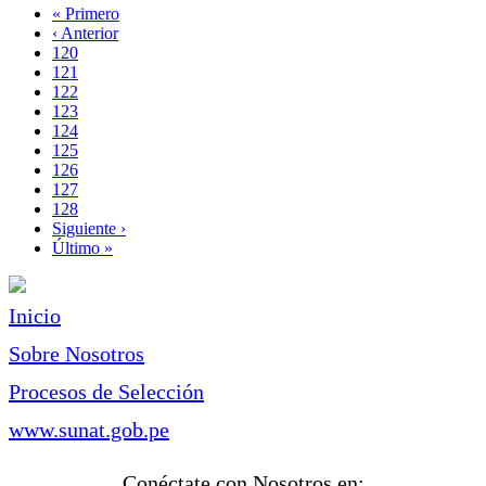
Primera
« Primero
página
Página
‹ Anterior
Paginación
anterior
Page
120
Page
121
Page
122
Page
123
Página
124
actual
Page
125
Page
126
Page
127
Page
128
Siguiente
Siguiente ›
página
Última
Último »
página
Inicio
Sobre Nosotros
Procesos de Selección
www.sunat.gob.pe
Conéctate con Nosotros en: