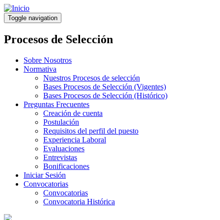
Pasar
al
Toggle navigation
contenido
principal
Procesos de Selección
Sobre Nosotros
Normativa
Nuestros Procesos de selección
Bases Procesos de Selección (Vigentes)
Bases Procesos de Selección (Histórico)
Preguntas Frecuentes
Creación de cuenta
Postulación
Requisitos del perfil del puesto
Experiencia Laboral
Evaluaciones
Entrevistas
Bonificaciones
Iniciar Sesión
Convocatorias
Convocatorias
Convocatoria Histórica