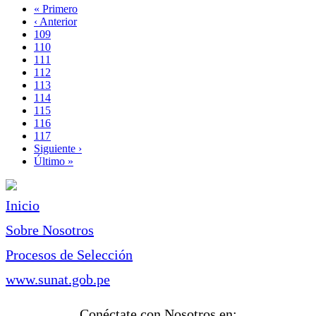
Primera
« Primero
página
Página
‹ Anterior
Paginación
anterior
Page
109
Page
110
Page
111
Page
112
Página
113
actual
Page
114
Page
115
Page
116
Page
117
Siguiente
Siguiente ›
página
Última
Último »
página
Inicio
Sobre Nosotros
Procesos de Selección
www.sunat.gob.pe
Conéctate con Nosotros en: