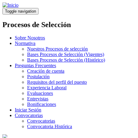
Pasar
al
Toggle navigation
contenido
principal
Procesos de Selección
Sobre Nosotros
Normativa
Nuestros Procesos de selección
Bases Procesos de Selección (Vigentes)
Bases Procesos de Selección (Histórico)
Preguntas Frecuentes
Creación de cuenta
Postulación
Requisitos del perfil del puesto
Experiencia Laboral
Evaluaciones
Entrevistas
Bonificaciones
Iniciar Sesión
Convocatorias
Convocatorias
Convocatoria Histórica