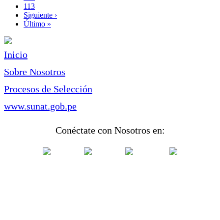
Page
113
Siguiente
Siguiente ›
página
Última
Último »
página
Inicio
Sobre Nosotros
Procesos de Selección
www.sunat.gob.pe
Conéctate con Nosotros en: