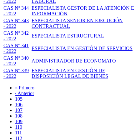
- 2022
LABORAL
CAS Nº 344
ESPECIALISTA GESTOR DE LA ATENCIÓN E
- 2022
INFORMACIÓN
CAS Nº 343
ESPECIALISTA SENIOR EN EJECUCIÓN
- 2022
CONTRACTUAL
CAS Nº 342
ESPECIALISTA ESTRUCTURAL
- 2022
CAS Nº 341
ESPECIALISTA EN GESTIÓN DE SERVICIOS
- 2022
CAS Nº 340
ADMINISTRADOR DE ECONOMATO
- 2022
CAS Nº 339
ESPECIALISTA EN GESTIÓN DE
- 2022
DISPOSICIÓN LEGAL DE BIENES
Primera
« Primero
página
Página
‹ Anterior
Paginación
anterior
Page
105
Page
106
Page
107
Page
108
Página
109
actual
Page
110
Page
111
Page
112