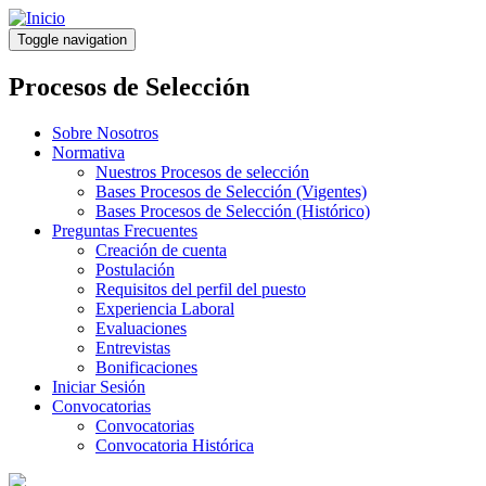
Pasar
al
Toggle navigation
contenido
principal
Procesos de Selección
Sobre Nosotros
Normativa
Nuestros Procesos de selección
Bases Procesos de Selección (Vigentes)
Bases Procesos de Selección (Histórico)
Preguntas Frecuentes
Creación de cuenta
Postulación
Requisitos del perfil del puesto
Experiencia Laboral
Evaluaciones
Entrevistas
Bonificaciones
Iniciar Sesión
Convocatorias
Convocatorias
Convocatoria Histórica