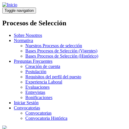
Pasar
al
Toggle navigation
contenido
principal
Procesos de Selección
Sobre Nosotros
Normativa
Nuestros Procesos de selección
Bases Procesos de Selección (Vigentes)
Bases Procesos de Selección (Histórico)
Preguntas Frecuentes
Creación de cuenta
Postulación
Requisitos del perfil del puesto
Experiencia Laboral
Evaluaciones
Entrevistas
Bonificaciones
Iniciar Sesión
Convocatorias
Convocatorias
Convocatoria Histórica