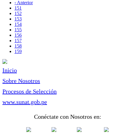
página
Página
‹ Anterior
Paginación
anterior
Page
151
Page
152
Page
153
Page
154
Page
155
Page
156
Page
157
Page
158
Página
159
actual
Inicio
Sobre Nosotros
Procesos de Selección
www.sunat.gob.pe
Conéctate con Nosotros en: