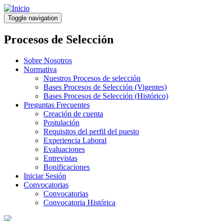
Pasar
al
Toggle navigation
contenido
principal
Procesos de Selección
Sobre Nosotros
Normativa
Nuestros Procesos de selección
Bases Procesos de Selección (Vigentes)
Bases Procesos de Selección (Histórico)
Preguntas Frecuentes
Creación de cuenta
Postulación
Requisitos del perfil del puesto
Experiencia Laboral
Evaluaciones
Entrevistas
Bonificaciones
Iniciar Sesión
Convocatorias
Convocatorias
Convocatoria Histórica