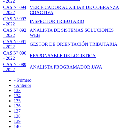
- 2022
CAS Nº 094
VERIFICADOR AUXILIAR DE COBRANZA
- 2022
COACTIVA
CAS Nº 093
INSPECTOR TRIBUTARIO
- 2022
CAS Nº 092
ANALISTA DE SISTEMAS SOLUCIONES
- 2022
WEB
CAS Nº 091
GESTOR DE ORIENTACIÓN TRIBUTARIA
- 2022
CAS Nº 090
RESPONSABLE DE LOGISTICA
- 2022
CAS Nº 089
ANALISTA PROGRAMADOR JAVA
- 2022
Primera
« Primero
página
Página
‹ Anterior
Paginación
anterior
Page
133
Page
134
Page
135
Page
136
Página
137
actual
Page
138
Page
139
Page
140