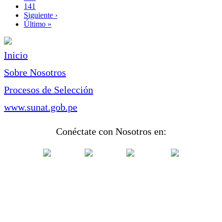
Page
141
Siguiente
Siguiente ›
página
Última
Último »
página
Inicio
Sobre Nosotros
Procesos de Selección
www.sunat.gob.pe
Conéctate con Nosotros en: