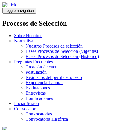
Pasar
al
Toggle navigation
contenido
principal
Procesos de Selección
Sobre Nosotros
Normativa
Nuestros Procesos de selección
Bases Procesos de Selección (Vigentes)
Bases Procesos de Selección (Histórico)
Preguntas Frecuentes
Creación de cuenta
Postulación
Requisitos del perfil del puesto
Experiencia Laboral
Evaluaciones
Entrevistas
Bonificaciones
Iniciar Sesión
Convocatorias
Convocatorias
Convocatoria Histórica