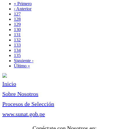
Primera
« Primero
página
Página
‹ Anterior
Paginación
anterior
Page
127
Page
128
Page
129
Page
130
Página
131
actual
Page
132
Page
133
Page
134
Page
135
Siguiente
Siguiente ›
página
Última
Último »
página
Inicio
Sobre Nosotros
Procesos de Selección
www.sunat.gob.pe
Conéctate con Nosotros en: