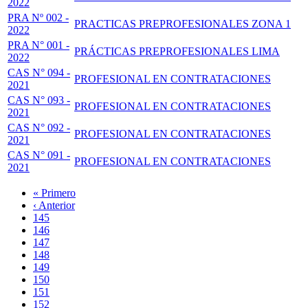
2022
PRA Nº 002 -
PRACTICAS PREPROFESIONALES ZONA 1
2022
PRA N° 001 -
PRÁCTICAS PREPROFESIONALES LIMA
2022
CAS N° 094 -
PROFESIONAL EN CONTRATACIONES
2021
CAS N° 093 -
PROFESIONAL EN CONTRATACIONES
2021
CAS N° 092 -
PROFESIONAL EN CONTRATACIONES
2021
CAS N° 091 -
PROFESIONAL EN CONTRATACIONES
2021
Primera
« Primero
página
Página
‹ Anterior
Paginación
anterior
Page
145
Page
146
Page
147
Page
148
Página
149
actual
Page
150
Page
151
Page
152