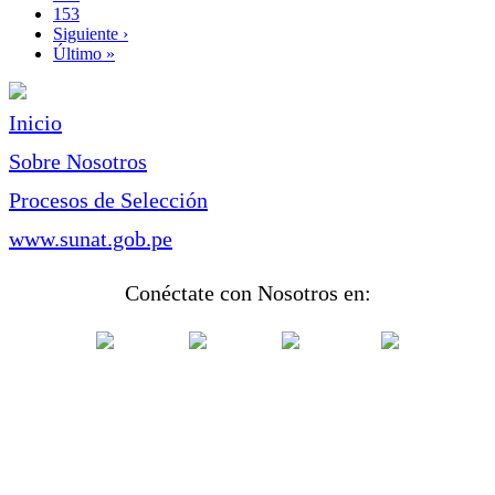
Page
153
Siguiente
Siguiente ›
página
Última
Último »
página
Inicio
Sobre Nosotros
Procesos de Selección
www.sunat.gob.pe
Conéctate con Nosotros en: