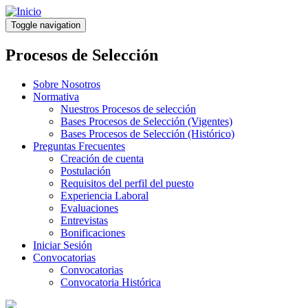
Pasar
al
Toggle navigation
contenido
principal
Procesos de Selección
Sobre Nosotros
Normativa
Nuestros Procesos de selección
Bases Procesos de Selección (Vigentes)
Bases Procesos de Selección (Histórico)
Preguntas Frecuentes
Creación de cuenta
Postulación
Requisitos del perfil del puesto
Experiencia Laboral
Evaluaciones
Entrevistas
Bonificaciones
Iniciar Sesión
Convocatorias
Convocatorias
Convocatoria Histórica