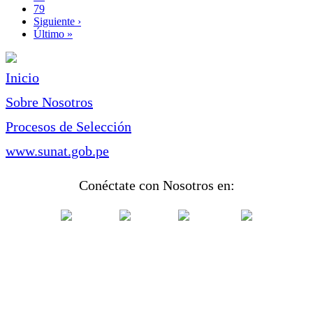
Page
79
Siguiente
Siguiente ›
página
Última
Último »
página
Inicio
Sobre Nosotros
Procesos de Selección
www.sunat.gob.pe
Conéctate con Nosotros en: