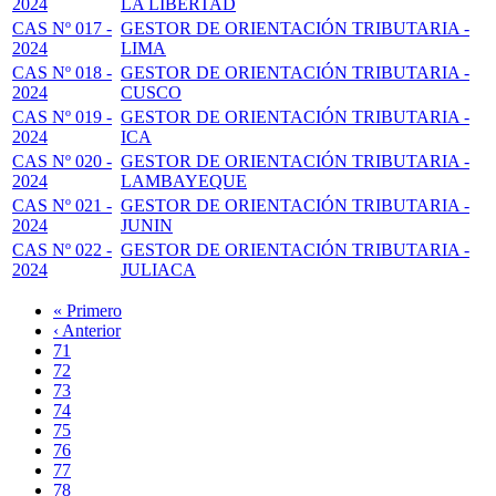
2024
LA LIBERTAD
CAS Nº 017 -
GESTOR DE ORIENTACIÓN TRIBUTARIA -
2024
LIMA
CAS Nº 018 -
GESTOR DE ORIENTACIÓN TRIBUTARIA -
2024
CUSCO
CAS Nº 019 -
GESTOR DE ORIENTACIÓN TRIBUTARIA -
2024
ICA
CAS Nº 020 -
GESTOR DE ORIENTACIÓN TRIBUTARIA -
2024
LAMBAYEQUE
CAS Nº 021 -
GESTOR DE ORIENTACIÓN TRIBUTARIA -
2024
JUNIN
CAS Nº 022 -
GESTOR DE ORIENTACIÓN TRIBUTARIA -
2024
JULIACA
Primera
« Primero
página
Página
‹ Anterior
Paginación
anterior
Page
71
Page
72
Page
73
Page
74
Página
75
actual
Page
76
Page
77
Page
78