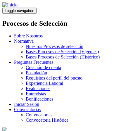
Pasar
al
Toggle navigation
contenido
principal
Procesos de Selección
Sobre Nosotros
Normativa
Nuestros Procesos de selección
Bases Procesos de Selección (Vigentes)
Bases Procesos de Selección (Histórico)
Preguntas Frecuentes
Creación de cuenta
Postulación
Requisitos del perfil del puesto
Experiencia Laboral
Evaluaciones
Entrevistas
Bonificaciones
Iniciar Sesión
Convocatorias
Convocatorias
Convocatoria Histórica