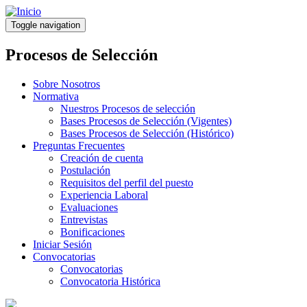
Pasar
al
Toggle navigation
contenido
principal
Procesos de Selección
Sobre Nosotros
Normativa
Nuestros Procesos de selección
Bases Procesos de Selección (Vigentes)
Bases Procesos de Selección (Histórico)
Preguntas Frecuentes
Creación de cuenta
Postulación
Requisitos del perfil del puesto
Experiencia Laboral
Evaluaciones
Entrevistas
Bonificaciones
Iniciar Sesión
Convocatorias
Convocatorias
Convocatoria Histórica