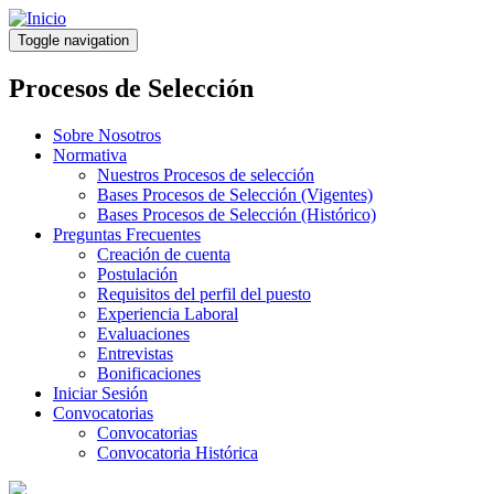
Pasar
al
Toggle navigation
contenido
principal
Procesos de Selección
Sobre Nosotros
Normativa
Nuestros Procesos de selección
Bases Procesos de Selección (Vigentes)
Bases Procesos de Selección (Histórico)
Preguntas Frecuentes
Creación de cuenta
Postulación
Requisitos del perfil del puesto
Experiencia Laboral
Evaluaciones
Entrevistas
Bonificaciones
Iniciar Sesión
Convocatorias
Convocatorias
Convocatoria Histórica