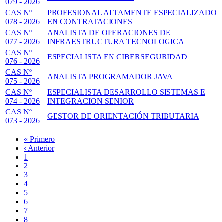
079 - 2026
CAS Nº
PROFESIONAL ALTAMENTE ESPECIALIZADO
078 - 2026
EN CONTRATACIONES
CAS Nº
ANALISTA DE OPERACIONES DE
077 - 2026
INFRAESTRUCTURA TECNOLOGICA
CAS Nº
ESPECIALISTA EN CIBERSEGURIDAD
076 - 2026
CAS Nº
ANALISTA PROGRAMADOR JAVA
075 - 2026
CAS Nº
ESPECIALISTA DESARROLLO SISTEMAS E
074 - 2026
INTEGRACION SENIOR
CAS Nº
GESTOR DE ORIENTACIÓN TRIBUTARIA
073 - 2026
Primera
« Primero
página
Página
‹ Anterior
Paginación
anterior
Page
1
Page
2
Page
3
Página
4
actual
Page
5
Page
6
Page
7
Page
8