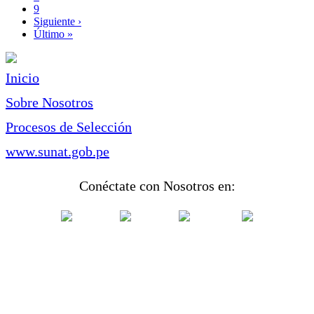
Page
9
Siguiente
Siguiente ›
página
Última
Último »
página
Inicio
Sobre Nosotros
Procesos de Selección
www.sunat.gob.pe
Conéctate con Nosotros en: