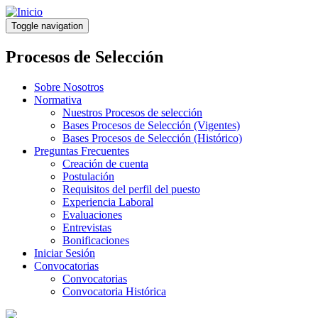
Pasar
al
Toggle navigation
contenido
principal
Procesos de Selección
Sobre Nosotros
Normativa
Nuestros Procesos de selección
Bases Procesos de Selección (Vigentes)
Bases Procesos de Selección (Histórico)
Preguntas Frecuentes
Creación de cuenta
Postulación
Requisitos del perfil del puesto
Experiencia Laboral
Evaluaciones
Entrevistas
Bonificaciones
Iniciar Sesión
Convocatorias
Convocatorias
Convocatoria Histórica