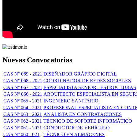
Nuevas Convocatorias
CAS N° 069 - 2021
DISEÑADOR GRÁFICO DIGITAL
CAS N° 068 - 2021
COORDINADOR DE REDES SOCIALES
CAS N° 067 - 2021
ESPECIALISTA SENIOR - ESTRUCTURAS
CAS N° 066 - 2021
ARQUITECTO ESPECIALISTA EN SEGUR
CAS Nº 065 - 2021
INGENIERO SANITARIO.
CAS Nº 064 - 2021
PROFESIONAL ESPECIALISTA EN CONT
CAS Nº 063 - 2021
ANALISTA EN CONTRATACIONES
CAS Nº 062 - 2021
TÉCNICO DE SOPORTE INFORMÁTICO
CAS Nº 061 - 2021
CONDUCTOR DE VEHICULO
CAS Nº 060 - 021
TÉCNICO EN ALMACENES