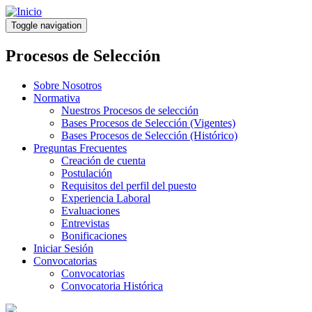
Pasar
al
Toggle navigation
contenido
principal
Procesos de Selección
Sobre Nosotros
Normativa
Nuestros Procesos de selección
Bases Procesos de Selección (Vigentes)
Bases Procesos de Selección (Histórico)
Preguntas Frecuentes
Creación de cuenta
Postulación
Requisitos del perfil del puesto
Experiencia Laboral
Evaluaciones
Entrevistas
Bonificaciones
Iniciar Sesión
Convocatorias
Convocatorias
Convocatoria Histórica