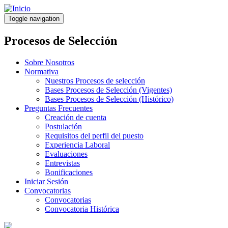
Pasar
al
Toggle navigation
contenido
principal
Procesos de Selección
Sobre Nosotros
Normativa
Nuestros Procesos de selección
Bases Procesos de Selección (Vigentes)
Bases Procesos de Selección (Histórico)
Preguntas Frecuentes
Creación de cuenta
Postulación
Requisitos del perfil del puesto
Experiencia Laboral
Evaluaciones
Entrevistas
Bonificaciones
Iniciar Sesión
Convocatorias
Convocatorias
Convocatoria Histórica