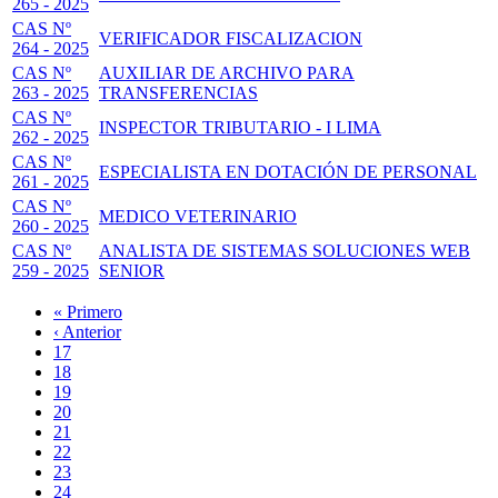
265 - 2025
CAS Nº
VERIFICADOR FISCALIZACION
264 - 2025
CAS Nº
AUXILIAR DE ARCHIVO PARA
263 - 2025
TRANSFERENCIAS
CAS Nº
INSPECTOR TRIBUTARIO - I LIMA
262 - 2025
CAS Nº
ESPECIALISTA EN DOTACIÓN DE PERSONAL
261 - 2025
CAS Nº
MEDICO VETERINARIO
260 - 2025
CAS Nº
ANALISTA DE SISTEMAS SOLUCIONES WEB
259 - 2025
SENIOR
Primera
« Primero
página
Página
‹ Anterior
Paginación
anterior
Page
17
Page
18
Page
19
Page
20
Página
21
actual
Page
22
Page
23
Page
24