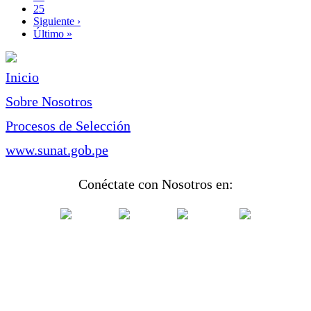
Page
25
Siguiente
Siguiente ›
página
Última
Último »
página
Inicio
Sobre Nosotros
Procesos de Selección
www.sunat.gob.pe
Conéctate con Nosotros en: