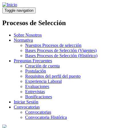
Pasar
al
Toggle navigation
contenido
principal
Procesos de Selección
Sobre Nosotros
Normativa
Nuestros Procesos de selección
Bases Procesos de Selección (Vigentes)
Bases Procesos de Selección (Histórico)
Preguntas Frecuentes
Creación de cuenta
Postulación
Requisitos del perfil del puesto
Experiencia Laboral
Evaluaciones
Entrevistas
Bonificaciones
Iniciar Sesión
Convocatorias
Convocatorias
Convocatoria Histórica