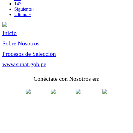
Page
147
Siguiente
Siguiente ›
página
Última
Último »
página
Inicio
Sobre Nosotros
Procesos de Selección
www.sunat.gob.pe
Conéctate con Nosotros en: