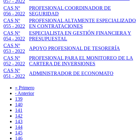
057 - 2022
CAS Nº
PROFESIONAL COORDINADOR DE
056 - 2022
SEGURIDAD
CAS Nº
PROFESIONAL ALTAMENTE ESPECIALIZADO
055 - 2022
EN CONTRATACIONES
CAS Nº
ESPECIALISTA EN GESTIÓN FINANCIERA Y
054 - 2022
PRESUPUESTAL
CAS Nº
APOYO PROFESIONAL DE TESORERÍA
053 - 2022
CAS Nº
PROFESIONAL PARA EL MONITOREO DE LA
052 - 2022
CARTERA DE INVERSIONES
CAS Nº
ADMINISTRADOR DE ECONOMATO
051 - 2022
Primera
« Primero
página
Página
‹ Anterior
Paginación
anterior
Page
139
Page
140
Page
141
Page
142
Página
143
actual
Page
144
Page
145
Page
146