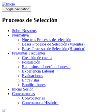
Pasar
al
Toggle navigation
contenido
principal
Procesos de Selección
Sobre Nosotros
Normativa
Nuestros Procesos de selección
Bases Procesos de Selección (Vigentes)
Bases Procesos de Selección (Histórico)
Preguntas Frecuentes
Creación de cuenta
Postulación
Requisitos del perfil del puesto
Experiencia Laboral
Evaluaciones
Entrevistas
Bonificaciones
Iniciar Sesión
Convocatorias
Convocatorias
Convocatoria Histórica