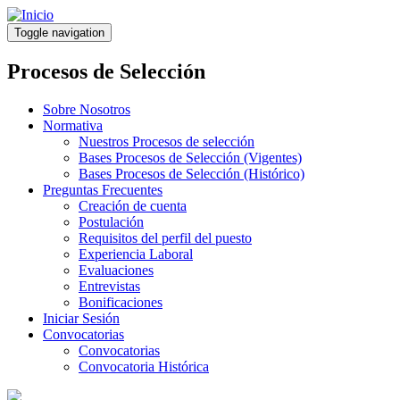
Pasar
al
Toggle navigation
contenido
principal
Procesos de Selección
Sobre Nosotros
Normativa
Nuestros Procesos de selección
Bases Procesos de Selección (Vigentes)
Bases Procesos de Selección (Histórico)
Preguntas Frecuentes
Creación de cuenta
Postulación
Requisitos del perfil del puesto
Experiencia Laboral
Evaluaciones
Entrevistas
Bonificaciones
Iniciar Sesión
Convocatorias
Convocatorias
Convocatoria Histórica