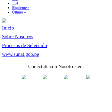
Page
114
Siguiente
Siguiente ›
página
Última
Último »
página
Inicio
Sobre Nosotros
Procesos de Selección
www.sunat.gob.pe
Conéctate con Nosotros en: