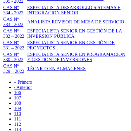
335 - 2022
CAS Nº
ESPECIALISTA DESARROLLO SISTEMAS E
334 - 2022
INTEGRACION SENIOR
CAS Nº
ANALISTA REVISOR DE MESA DE SERVICIO
333 - 2022
CAS Nº
ESPECIALISTA SENIOR EN GESTIÓN DE LA
332 – 2022
INVERSIÓN PÚBLICA
CAS Nº
ESPECIALISTA SENIOR EN GESTIÓN DE
331 – 2022
PROYECTOS
CAS Nº
ESPECIALISTA SENIOR EN PROGRAMACION
330 - 2022
Y GESTION DE INVERSIONES
CAS Nº
TÉCNICO EN ALMACENES
329 – 2022
Primera
« Primero
página
Página
‹ Anterior
Paginación
anterior
Page
106
Page
107
Page
108
Page
109
Página
110
actual
Page
111
Page
112
Page
113