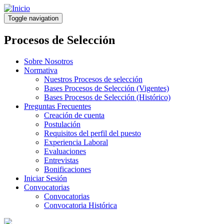
Pasar
al
Toggle navigation
contenido
principal
Procesos de Selección
Sobre Nosotros
Normativa
Nuestros Procesos de selección
Bases Procesos de Selección (Vigentes)
Bases Procesos de Selección (Histórico)
Preguntas Frecuentes
Creación de cuenta
Postulación
Requisitos del perfil del puesto
Experiencia Laboral
Evaluaciones
Entrevistas
Bonificaciones
Iniciar Sesión
Convocatorias
Convocatorias
Convocatoria Histórica