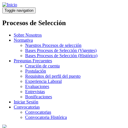
Pasar
al
Toggle navigation
contenido
principal
Procesos de Selección
Sobre Nosotros
Normativa
Nuestros Procesos de selección
Bases Procesos de Selección (Vigentes)
Bases Procesos de Selección (Histórico)
Preguntas Frecuentes
Creación de cuenta
Postulación
Requisitos del perfil del puesto
Experiencia Laboral
Evaluaciones
Entrevistas
Bonificaciones
Iniciar Sesión
Convocatorias
Convocatorias
Convocatoria Histórica