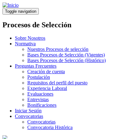
Pasar
al
Toggle navigation
contenido
principal
Procesos de Selección
Sobre Nosotros
Normativa
Nuestros Procesos de selección
Bases Procesos de Selección (Vigentes)
Bases Procesos de Selección (Histórico)
Preguntas Frecuentes
Creación de cuenta
Postulación
Requisitos del perfil del puesto
Experiencia Laboral
Evaluaciones
Entrevistas
Bonificaciones
Iniciar Sesión
Convocatorias
Convocatorias
Convocatoria Histórica