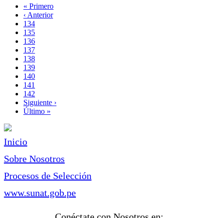
Primera
« Primero
página
Página
‹ Anterior
Paginación
anterior
Page
134
Page
135
Page
136
Page
137
Página
138
actual
Page
139
Page
140
Page
141
Page
142
Siguiente
Siguiente ›
página
Última
Último »
página
Inicio
Sobre Nosotros
Procesos de Selección
www.sunat.gob.pe
Conéctate con Nosotros en: