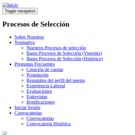
Pasar
al
Toggle navigation
contenido
principal
Procesos de Selección
Sobre Nosotros
Normativa
Nuestros Procesos de selección
Bases Procesos de Selección (Vigentes)
Bases Procesos de Selección (Histórico)
Preguntas Frecuentes
Creación de cuenta
Postulación
Requisitos del perfil del puesto
Experiencia Laboral
Evaluaciones
Entrevistas
Bonificaciones
Iniciar Sesión
Convocatorias
Convocatorias
Convocatoria Histórica