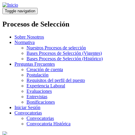
Pasar
al
Toggle navigation
contenido
principal
Procesos de Selección
Sobre Nosotros
Normativa
Nuestros Procesos de selección
Bases Procesos de Selección (Vigentes)
Bases Procesos de Selección (Histórico)
Preguntas Frecuentes
Creación de cuenta
Postulación
Requisitos del perfil del puesto
Experiencia Laboral
Evaluaciones
Entrevistas
Bonificaciones
Iniciar Sesión
Convocatorias
Convocatorias
Convocatoria Histórica