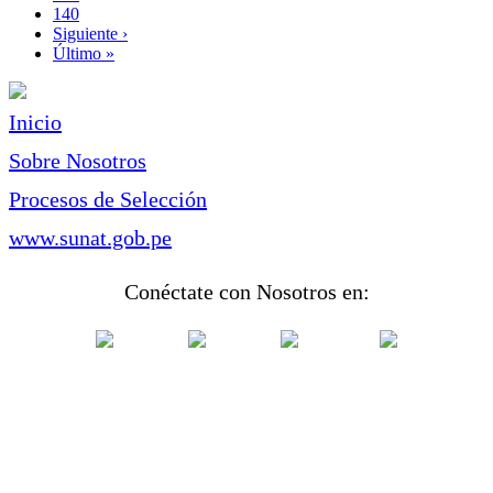
Page
140
Siguiente
Siguiente ›
página
Última
Último »
página
Inicio
Sobre Nosotros
Procesos de Selección
www.sunat.gob.pe
Conéctate con Nosotros en: