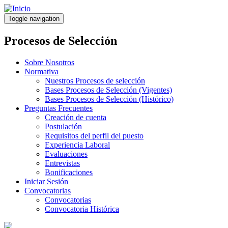
Pasar
al
Toggle navigation
contenido
principal
Procesos de Selección
Sobre Nosotros
Normativa
Nuestros Procesos de selección
Bases Procesos de Selección (Vigentes)
Bases Procesos de Selección (Histórico)
Preguntas Frecuentes
Creación de cuenta
Postulación
Requisitos del perfil del puesto
Experiencia Laboral
Evaluaciones
Entrevistas
Bonificaciones
Iniciar Sesión
Convocatorias
Convocatorias
Convocatoria Histórica