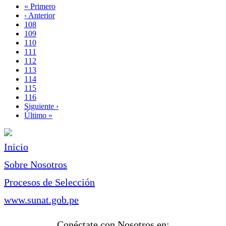
Primera
« Primero
página
Página
‹ Anterior
Paginación
anterior
Page
108
Page
109
Page
110
Page
111
Página
112
actual
Page
113
Page
114
Page
115
Page
116
Siguiente
Siguiente ›
página
Última
Último »
página
Inicio
Sobre Nosotros
Procesos de Selección
www.sunat.gob.pe
Conéctate con Nosotros en: