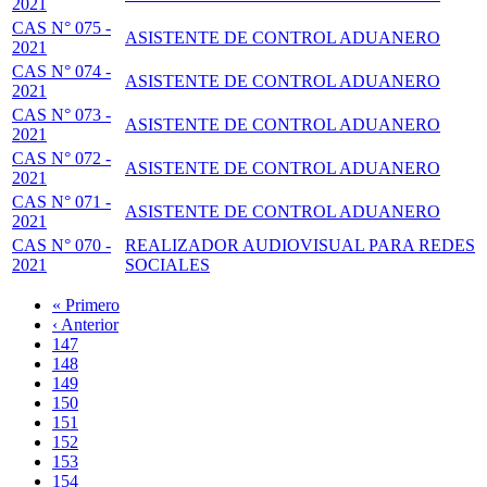
2021
CAS N° 075 -
ASISTENTE DE CONTROL ADUANERO
2021
CAS N° 074 -
ASISTENTE DE CONTROL ADUANERO
2021
CAS N° 073 -
ASISTENTE DE CONTROL ADUANERO
2021
CAS N° 072 -
ASISTENTE DE CONTROL ADUANERO
2021
CAS N° 071 -
ASISTENTE DE CONTROL ADUANERO
2021
CAS N° 070 -
REALIZADOR AUDIOVISUAL PARA REDES
2021
SOCIALES
Primera
« Primero
página
Página
‹ Anterior
Paginación
anterior
Page
147
Page
148
Page
149
Page
150
Página
151
actual
Page
152
Page
153
Page
154