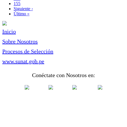
Page
155
Siguiente
Siguiente ›
página
Última
Último »
página
Inicio
Sobre Nosotros
Procesos de Selección
www.sunat.gob.pe
Conéctate con Nosotros en: