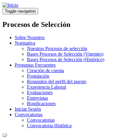
Pasar
al
Toggle navigation
contenido
principal
Procesos de Selección
Sobre Nosotros
Normativa
Nuestros Procesos de selección
Bases Procesos de Selección (Vigentes)
Bases Procesos de Selección (Histórico)
Preguntas Frecuentes
Creación de cuenta
Postulación
Requisitos del perfil del puesto
Experiencia Laboral
Evaluaciones
Entrevistas
Bonificaciones
Iniciar Sesión
Convocatorias
Convocatorias
Convocatoria Histórica