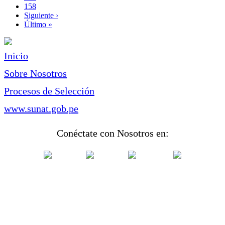
Page
158
Siguiente
Siguiente ›
página
Última
Último »
página
Inicio
Sobre Nosotros
Procesos de Selección
www.sunat.gob.pe
Conéctate con Nosotros en: