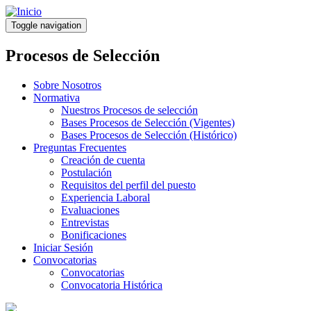
Pasar
al
Toggle navigation
contenido
principal
Procesos de Selección
Sobre Nosotros
Normativa
Nuestros Procesos de selección
Bases Procesos de Selección (Vigentes)
Bases Procesos de Selección (Histórico)
Preguntas Frecuentes
Creación de cuenta
Postulación
Requisitos del perfil del puesto
Experiencia Laboral
Evaluaciones
Entrevistas
Bonificaciones
Iniciar Sesión
Convocatorias
Convocatorias
Convocatoria Histórica