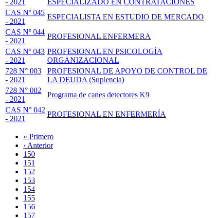
- 2021
ESPECIALIZADO EN CONTRATACIONES
CAS Nº 045
ESPECIALISTA EN ESTUDIO DE MERCADO
- 2021
CAS Nº 044
PROFESIONAL ENFERMERA
- 2021
CAS Nº 043
PROFESIONAL EN PSICOLOGÍA
- 2021
ORGANIZACIONAL
728 N° 003
PROFESIONAL DE APOYO DE CONTROL DE
- 2021
LA DEUDA (Suplencia)
728 N° 002
Programa de canes detectores K9
- 2021
CAS N° 042
PROFESIONAL EN ENFERMERÍA
- 2021
Primera
« Primero
página
Página
‹ Anterior
Paginación
anterior
Page
150
Page
151
Page
152
Page
153
Página
154
actual
Page
155
Page
156
Page
157