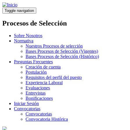
Pasar
al
Toggle navigation
contenido
principal
Procesos de Selección
Sobre Nosotros
Normativa
Nuestros Procesos de selección
Bases Procesos de Selección (Vigentes)
Bases Procesos de Selección (Histórico)
Preguntas Frecuentes
Creación de cuenta
Postulación
Requisitos del perfil del puesto
Experiencia Laboral
Evaluaciones
Entrevistas
Bonificaciones
Iniciar Sesión
Convocatorias
Convocatorias
Convocatoria Histórica