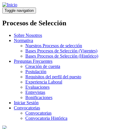
Pasar
al
Toggle navigation
contenido
principal
Procesos de Selección
Sobre Nosotros
Normativa
Nuestros Procesos de selección
Bases Procesos de Selección (Vigentes)
Bases Procesos de Selección (Histórico)
Preguntas Frecuentes
Creación de cuenta
Postulación
Requisitos del perfil del puesto
Experiencia Laboral
Evaluaciones
Entrevistas
Bonificaciones
Iniciar Sesión
Convocatorias
Convocatorias
Convocatoria Histórica