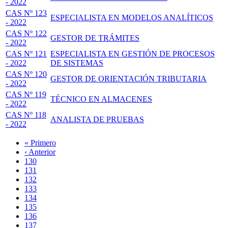
- 2022
CAS Nº 123
ESPECIALISTA EN MODELOS ANALÍTICOS
- 2022
CAS Nº 122
GESTOR DE TRÁMITES
- 2022
CAS Nº 121
ESPECIALISTA EN GESTIÓN DE PROCESOS
- 2022
DE SISTEMAS
CAS Nº 120
GESTOR DE ORIENTACIÓN TRIBUTARIA
- 2022
CAS Nº 119
TÉCNICO EN ALMACENES
- 2022
CAS Nº 118
ANALISTA DE PRUEBAS
- 2022
Primera
« Primero
página
Página
‹ Anterior
Paginación
anterior
Page
130
Page
131
Page
132
Page
133
Página
134
actual
Page
135
Page
136
Page
137