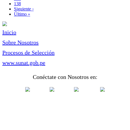
Page
138
Siguiente
Siguiente ›
página
Última
Último »
página
Inicio
Sobre Nosotros
Procesos de Selección
www.sunat.gob.pe
Conéctate con Nosotros en: