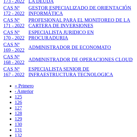
173 - 2022
LA DEUDA
CAS Nº
GESTOR ESPECIALIZADO DE ORIENTACIÓN
172 - 2022
INFORMÁTICA
CAS Nº
PROFESIONAL PARA EL MONITOREO DE LA
171 - 2022
CARTERA DE INVERSIONES
CAS Nº
ESPECIALISTA JURIDICO EN
170 - 2022
PROCURADURIA
CAS Nº
ADMINISTRADOR DE ECONOMATO
169 - 2022
CAS Nº
ADMINISTRADOR DE OPERACIONES CLOUD
168 - 2022
CAS Nº
ESPECIALISTA SENIOR DE
167 - 2022
INFRAESTRUCTURA TECNOLOGICA
Primera
« Primero
página
Página
‹ Anterior
Paginación
anterior
Page
125
Page
126
Page
127
Page
128
Página
129
actual
Page
130
Page
131
Page
132