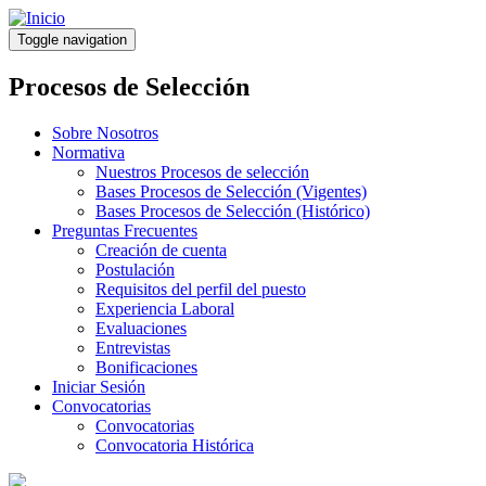
Pasar
al
Toggle navigation
contenido
principal
Procesos de Selección
Sobre Nosotros
Normativa
Nuestros Procesos de selección
Bases Procesos de Selección (Vigentes)
Bases Procesos de Selección (Histórico)
Preguntas Frecuentes
Creación de cuenta
Postulación
Requisitos del perfil del puesto
Experiencia Laboral
Evaluaciones
Entrevistas
Bonificaciones
Iniciar Sesión
Convocatorias
Convocatorias
Convocatoria Histórica