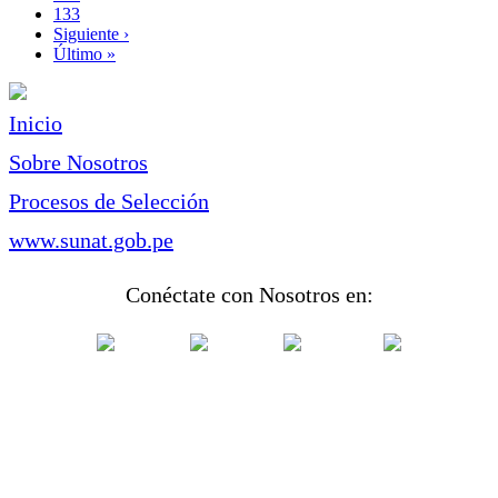
Page
133
Siguiente
Siguiente ›
página
Última
Último »
página
Inicio
Sobre Nosotros
Procesos de Selección
www.sunat.gob.pe
Conéctate con Nosotros en: